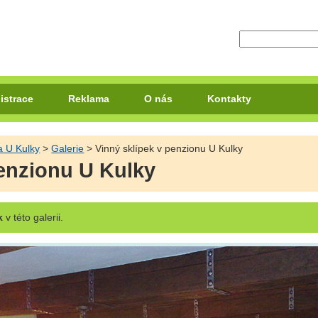
istrace
Reklama
O nás
Kontakty
a U Kulky
>
Galerie
> Vinný sklípek v penzionu U Kulky
penzionu U Kulky
k
v této galerii.