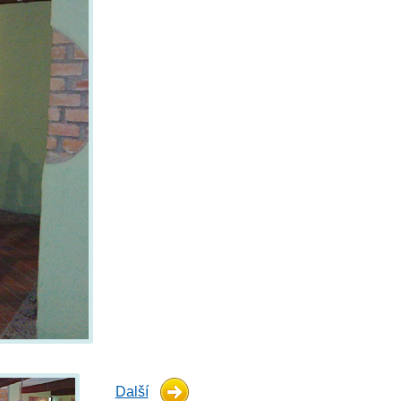
Další