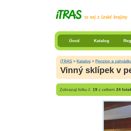
Úvod
Katalog
Reg
iTRAS
>
Katalog
>
Penzion a zahrádk
Vinný sklípek v 
Zobrazuji
fotku č.
19
z celkem
24 fote