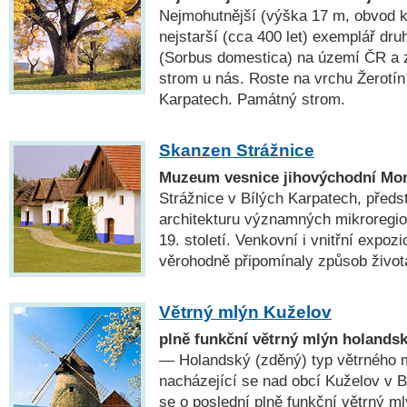
Nejmohutnější (výška 17 m, obvod k
nejstarší (cca 400 let) exemplář dru
(Sorbus domestica) na území ČR a 
strom u nás. Roste na vrchu Žerotín
Karpatech. Památný strom.
Skanzen Strážnice
Muzeum vesnice jihovýchodní Mo
Strážnice v Bílých Karpatech, předst
architekturu významných mikroregio
19. století. Venkovní i vnitřní expoz
věrohodně připomínaly způsob život
Větrný mlýn Kuželov
plně funkční větrný mlýn holands
— Holandský (zděný) typ větrného m
nacházející se nad obcí Kuželov v 
se o poslední plně funkční větrný m