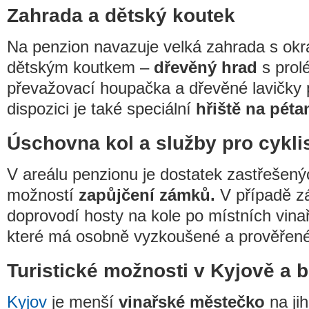
Zahrada a dětský koutek
Na penzion navazuje velká zahrada s ok
dětským koutkem –
dřevěný hrad
s prol
převažovací houpačka a dřevěné lavičky 
dispozici je také speciální
hřiště na péta
Úschovna kol a služby pro cykli
V areálu penzionu je dostatek zastřešený
možností
zapůjčení zámků.
V případě zá
doprovodí hosty na kole po místních vina
které má osobně vyzkoušené a prověřené
Turistické možnosti v Kyjově a b
Kyjov
je menší
vinařské městečko
na ji