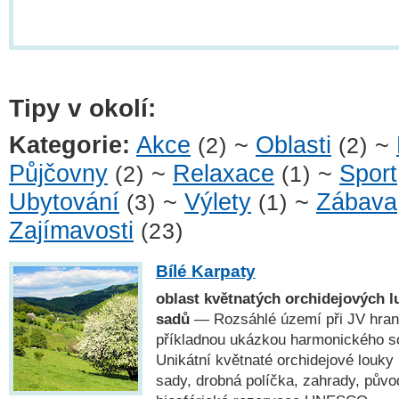
Tipy v okolí:
Kategorie:
Akce
~
Oblasti
~
(2)
(2)
Půjčovny
~
Relaxace
~
Sport
(2)
(1)
Ubytování
~
Výlety
~
Zábava
(3)
(1)
Zajímavosti
(23)
Bílé Karpaty
oblast květnatých orchidejových l
sadů
— Rozsáhlé území při JV hrani
příkladnou ukázkou harmonického sou
Unikátní květnaté orchidejové louky
sady, drobná políčka, zahrady, pův