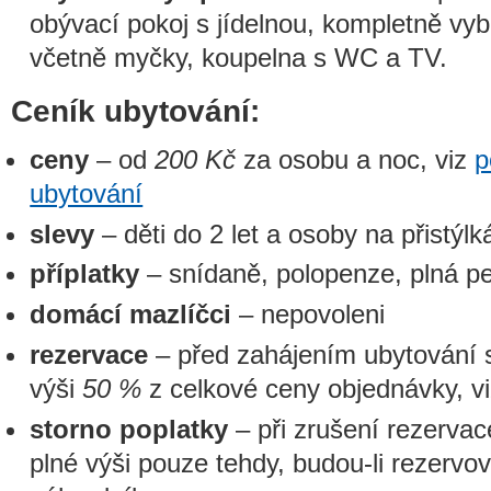
obývací pokoj s jídelnou, kompletně v
včetně myčky, koupelna s WC a TV.
Ceník ubytování:
ceny
– od
200 Kč
za osobu a noc, viz
p
ubytování
slevy
– děti do 2 let a osoby na přistýl
příplatky
– snídaně, polopenze, plná p
domácí mazlíčci
– nepovoleni
rezervace
– před zahájením ubytování 
výši
50 %
z celkové ceny objednávky, v
storno poplatky
– při zrušení rezervac
plné výši pouze tehdy, budou-li rezerv