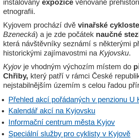
instalovány
expozice
věnované prehistor
etnografii.
Kyjovem prochází dvě
vinařské cyklost
Bzenecká
) a je zde počátek
naučné stez
která návštěvníky seznámí s některými př
historickými zajímavostmi na
Kyjovsku
.
Kyjov
je vhodným výchozím místem do
p
Chřiby,
který patří v rámci České republi
nejstabilnějším územím s celou řadou pří
Přehled akcí pořádaných v penzionu U 
Kalendář akcí na Kyjovsku
Informační centrum města Kyjov
Speciální služby pro cyklisty v Kyjově