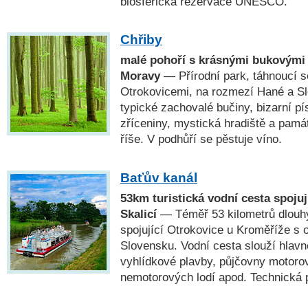
biosférická rezervace UNESCO.
Chřiby
malé pohoří s krásnými bukovými
Moravy
— Přírodní park, táhnoucí 
Otrokovicemi, na rozmezí Hané a Sl
typické zachovalé bučiny, bizarní p
zříceniny, mystická hradiště a pam
říše. V podhůří se pěstuje víno.
Baťův kanál
53km turistická vodní cesta spojuj
Skalicí
— Téměř 53 kilometrů dlouhý
spojující Otrokovice u Kroměříže s 
Slovensku. Vodní cesta slouží hlav
vyhlídkové plavby, půjčovny motoro
nemotorových lodí apod. Technická