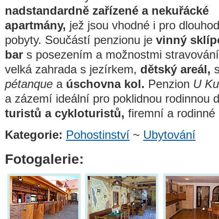
nadstandardně zařízené a nekuřácké
apartmány,
jež jsou vhodné i pro dlouho
pobyty. Součástí penzionu je
vinný sklíp
bar
s posezením a možnostmi stravování. 
velká zahrada s jezírkem,
dětský areál,
s
pétanque
a
úschovna kol.
Penzion
U Ku
a zázemí ideální pro poklidnou rodinnou
turistů a cykloturistů,
firemní a rodinné
Kategorie:
Pohostinství
~
Ubytování
Fotogalerie: