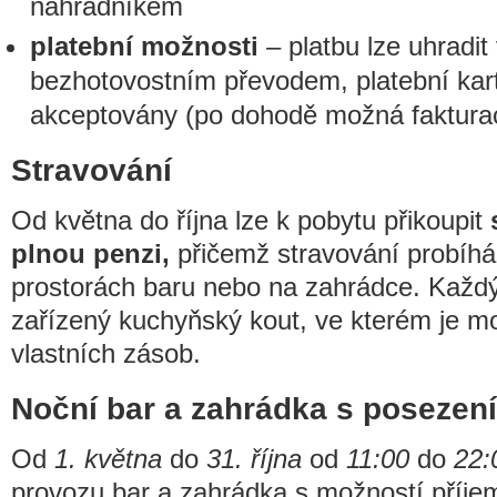
náhradníkem
platební možnosti
– platbu lze uhradit
bezhotovostním převodem, platební kar
akceptovány (po dohodě možná faktura
Stravování
Od května do října lze k pobytu přikoupit
plnou penzi,
přičemž stravování probíhá 
prostorách baru nebo na zahrádce. Každ
zařízený kuchyňský kout, ve kterém je mo
vlastních zásob.
Noční bar a zahrádka s posezen
Od
1. května
do
31. října
od
11:00
do
22:
provozu bar a zahrádka s možností příje