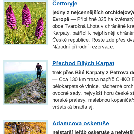
Čertoryje
jedny z nejcennějších orchidejovýc
Evropě
— Přibližně 325 ha květnatý
obce Tvarožná Lhota v chráněné kraj
Karpaty, patřící k nejpřísněji chrá
České republice. Roste zde přes dva
Národní přírodní rezervace.
Přechod Bílých Karpat
trek přes Bílé Karpaty z Petrova 
— Cca 130 km trasa napříč CHKO Bí
bělokarpatské vinice, nádherné orchi
ovocné sady, nejvyšší horu české st
horské pralesy, malebnou kopaničář
vršatská bradla aj.
Adamcova oskeruše
nejstarší jeřáb oskeruše a největ