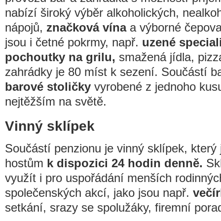
nabízí široký výběr alkoholických, nealk
nápojů,
značková vína
a výborné čepova
jsou i četné pokrmy, např.
uzené special
pochoutky na grilu,
smažená jídla, pizza
zahrádky je 80 míst k sezení. Součástí b
barové stoličky
vyrobené z jednoho kusu 
nejtěžším na světě.
Vinný sklípek
Součástí penzionu je vinný sklípek, kter
hostům
k dispozici 24 hodin denně.
Skl
využít i pro uspořádání menších rodinnýc
společenských akcí, jako jsou např.
večír
setkání, srazy se spolužáky, firemní porad