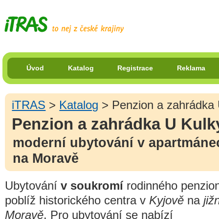
Úvod
Katalog
Registrace
Reklama
iTRAS
>
Katalog
> Penzion a zahrádka 
Penzion a zahrádka U Kulk
moderní ubytování v apartmánec
na Moravě
Ubytování
v soukromí
rodinného penzio
poblíž historického centra v
Kyjově
na
již
Moravě
. Pro ubytování se nabízí