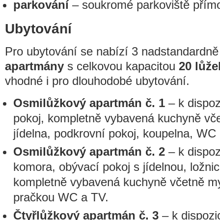
parkování
– soukromé parkoviště přím
Ubytování
Pro ubytování se nabízí 3 nadstandardně
apartmány
s celkovou kapacitou
20 lůže
vhodné i pro dlouhodobé ubytování.
Osmilůžkový apartmán č. 1
– k dispoz
pokoj, kompletně vybavená kuchyně vč
jídelna, podkrovní pokoj, koupelna, WC
Osmilůžkový apartmán č. 2
– k dispoz
komora, obývací pokoj s jídelnou, ložni
kompletně vybavená kuchyně včetně my
pračkou WC a TV.
Čtyřlůžkový apartmán č. 3
– k dispozic