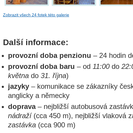
Zobrazit všech 24 fotek této galerie
Další informace:
provozní doba penzionu
– 24 hodin d
provozní doba baru
– od
11:00
do
22:
května
do
31. října
)
jazyky
– komunikace se zákazníky česky
anglicky a německy
doprava
– nejbližší autobusová zastáv
nádraží
(cca 450 m), nejbližší vlaková 
zastávka
(cca 900 m)