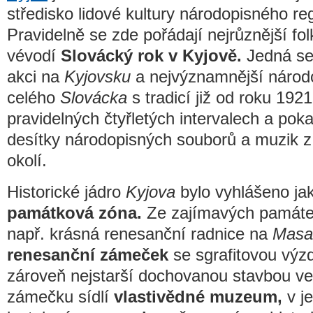
středisko lidové kultury národopisného r
Pravidelně se zde pořádají nejrůznější fol
vévodí
Slovácký rok v Kyjově.
Jedná se 
akci na
Kyjovsku
a nejvýznamnější národ
celého
Slovácka
s tradicí již od roku 192
pravidelných čtyřletých intervalech a poka
desítky národopisných souborů a muzik 
okolí.
Historické jádro
Kyjova
bylo vyhlášeno ja
památková zóna.
Ze zajímavých památe
např. krásná renesanční radnice na
Masa
renesanční zámeček
se sgrafitovou výzd
zároveň nejstarší dochovanou stavbou v
zámečku sídlí
vlastivědné muzeum,
v je