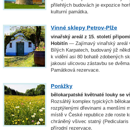
přilehlých budovách je expozice hor
kulturní památka.
Vinné sklepy Petrov-Plže
vinařský areál z 15. století připom
Hobitín
— Zajímavý vinařský areál 
Bílých Karpatech, budovaný již někdy
k vidění asi 80 bohatě zdobených sk
jakousi ulicovou zástavbu se dvěma
Památková rezervace.
Porážky
bělokarpatské květnaté louky se 
Rozsáhlý komplex typických bělokar
rozptýlenými dřevinami a menšími 
místě v České republice zde roste k
chráněný všivec statný (Pedicularis 
přírodní rezervace.