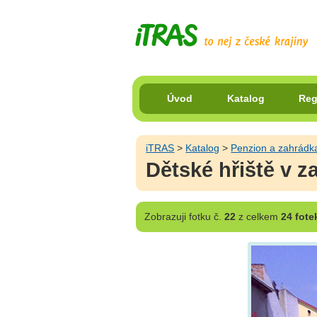
Úvod
Katalog
Reg
iTRAS
>
Katalog
>
Penzion a zahrádk
Dětské hřiště v 
Zobrazuji
fotku č.
22
z celkem
24 fote