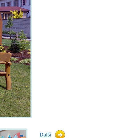
Další