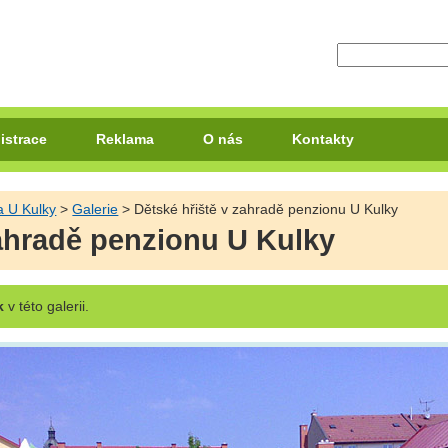
istrace
Reklama
O nás
Kontakty
a U Kulky
>
Galerie
> Dětské hřiště v zahradě penzionu U Kulky
zahradě penzionu U Kulky
k
v této galerii.