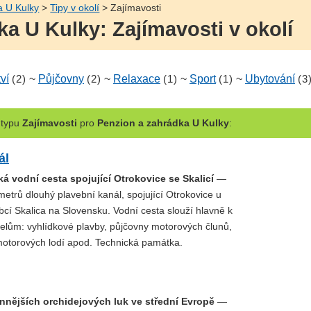
a U Kulky
>
Tipy v okolí
> Zajímavosti
a U Kulky: Zajímavosti v okolí
ví
(2)
~
Půjčovny
(2)
~
Relaxace
(1)
~
Sport
(1)
~
Ubytování
(3
typu
Zajímavosti
pro
Penzion a zahrádka U Kulky
:
ál
ká vodní cesta spojující Otrokovice se Skalicí
—
etrů dlouhý plavební kanál, spojující Otrokovice u
cí Skalica na Slovensku. Vodní cesta slouží hlavně k
elům: vyhlídkové plavby, půjčovny motorových člunů,
otorových lodí apod. Technická památka.
ennějších orchidejových luk ve střední Evropě
—