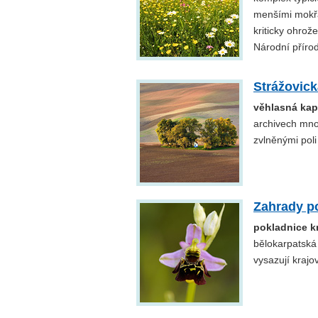
menšími mokřa
kriticky ohrož
Národní příro
Strážovick
věhlasná ka
archivech mno
zvlněnými pol
Zahrady p
pokladnice k
bělokarpatská
vysazují krajo