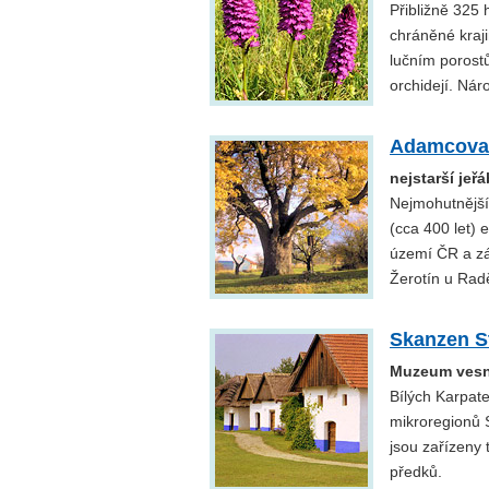
Přibližně 325
chráněné kraji
lučním porost
orchidejí. Nár
Adamcova
nejstarší jeř
Nejmohutnější
(cca 400 let)
území ČR a zá
Žerotín u Rad
Skanzen S
Muzeum vesn
Bílých Karpate
mikroregionů S
jsou zařízeny
předků.