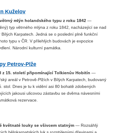
ýn Kuželov
 větrný mlýn holandského typu z roku 1842
—
ěný) typ větrného mlýna z roku 1842, nacházející se nad
 Bílých Karpatech. Jedná se o poslední plně funkční
hoto typu v ČR. V přilehlých budovách je expozice
dlení. Národní kulturní památka.
py Petrov-Plže
l z 15. století připomínající Tolkienův Hobitín
—
řský areál v Petrově-Plžích v Bílých Karpatech, budovaný
5. stol. Dnes je tu k vidění asi 80 bohatě zdobených
ejících jakousi ulicovou zástavbu se dvěma návesními
amátková rezervace.
é květnaté louky se všivcem statným
— Rozsáhlý
kých bělokarpatských luk s rozptýlenými dřevinami a