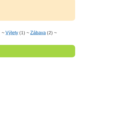
)
~
Výlety
(1)
~
Zábava
(2)
~