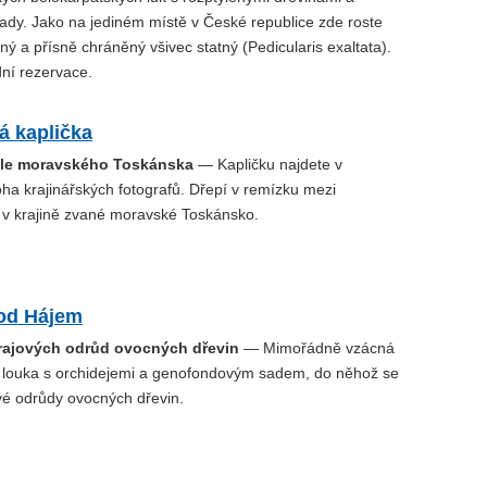
dy. Jako na jediném místě v České republice zde roste
ený a přísně chráněný všivec statný (Pedicularis exaltata).
dní rezervace.
á kaplička
ple moravského Toskánska
— Kapličku najdete v
ha krajinářských fotografů. Dřepí v remízku mezi
i v krajině zvané moravské Toskánsko.
od Hájem
rajových odrůd ovocných dřevin
— Mimořádně vzácná
 louka s orchidejemi a genofondovým sadem, do něhož se
vé odrůdy ovocných dřevin.