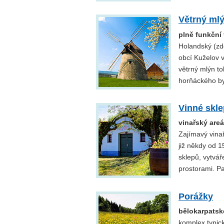
Větrný ml
plně funkční
Holandský (zd
obcí Kuželov v
větrný mlýn to
horňáckého by
Vinné skle
vinařský areá
Zajímavý vina
již někdy od 1
sklepů, vytvář
prostorami. P
Porážky
bělokarpatsk
komplex typic