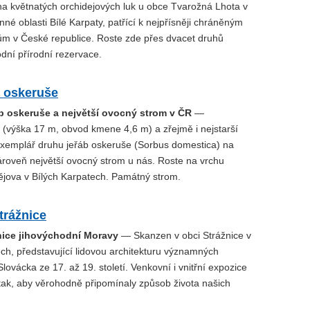
 ha květnatých orchidejových luk u obce Tvarožná Lhota v
nné oblasti Bílé Karpaty, patřící k nejpřísněji chráněným
ům v České republice. Roste zde přes dvacet druhů
odní přírodní rezervace.
 oskeruše
áb oskeruše a největší ovocný strom v ČR
—
 (výška 17 m, obvod kmene 4,6 m) a zřejmě i nejstarší
 exemplář druhu jeřáb oskeruše (Sorbus domestica) na
roveň největší ovocný strom u nás. Roste na vrchu
ějova v Bílých Karpatech. Památný strom.
trážnice
ice jihovýchodní Moravy
— Skanzen v obci Strážnice v
ch, představující lidovou architekturu významných
lovácka ze 17. až 19. století. Venkovní i vnitřní expozice
 tak, aby věrohodně připomínaly způsob života našich