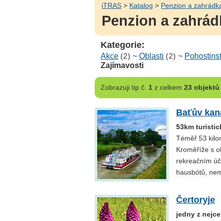
iTRAS
>
Katalog
>
Penzion a zahrádk
Penzion a zahrádk
Kategorie:
Akce
(2)
~
Oblasti
(2)
~
Pohostinst
Zajímavosti
Zobrazuji
tip č.
1
z celkem
23 objektů
Baťův kan
53km turistic
Téměř 53 kilom
Kroměříže s ob
rekreačním úč
hausbótů, nem
Čertoryje
jedny z nejc