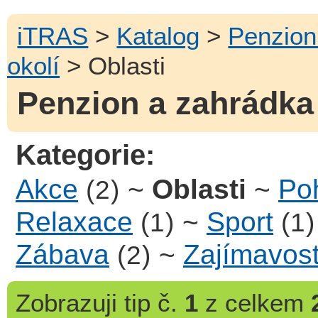
iTRAS
>
Katalog
>
Penzion
okolí
> Oblasti
Penzion a zahrádka 
Kategorie:
Akce
~
Oblasti
~
Poh
(2)
Relaxace
~
Sport
(1)
(1)
Zábava
~
Zajímavost
(2)
Zobrazuji
tip č.
1
z celkem