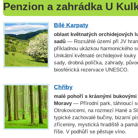
Penzion a zahrádka U Kul
Bílé Karpaty
oblast květnatých orchidejových l
sadů
— Rozsáhlé území při JV hrani
příkladnou ukázkou harmonického sou
Unikátní květnaté orchidejové louky
sady, drobná políčka, zahrady, pův
biosférická rezervace UNESCO.
Chřiby
malé pohoří s krásnými bukovými
Moravy
— Přírodní park, táhnoucí 
Otrokovicemi, na rozmezí Hané a Sl
typické zachovalé bučiny, bizarní p
zříceniny, mystická hradiště a pam
říše. V podhůří se pěstuje víno.