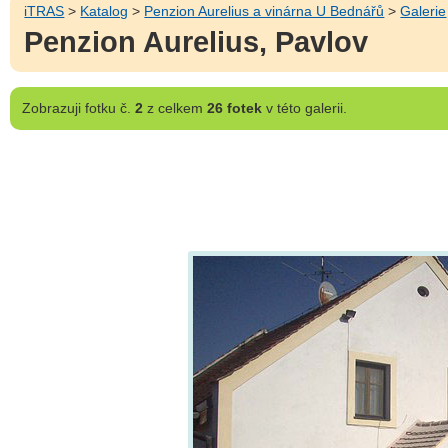
iTRAS
>
Katalog
>
Penzion Aurelius a vinárna U Bednářů
>
Galerie
Penzion Aurelius, Pavlov
Zobrazuji
fotku č.
2
z celkem
26 fotek
v této galerii.