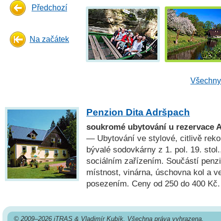
Předchozí
Na začátek
Všechny 
Penzion Dita Adršpach
soukromé ubytování u rezervace A
— Ubytování ve stylové, citlivě re
bývalé sodovkárny z 1. pol. 19. stol.
sociálním zařízením. Součástí penz
místnost, vinárna, úschovna kol a v
posezením. Ceny od 250 do 400 Kč.
© 2009–2026 iTRAS & Vladimír Kubík. Všechna práva vyhrazena.