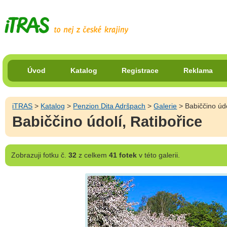
Úvod
Katalog
Registrace
Reklama
iTRAS
>
Katalog
>
Penzion Dita Adršpach
>
Galerie
> Babiččino údo
Babiččino údolí, Ratibořice
Zobrazuji
fotku č.
32
z celkem
41 fotek
v této galerii.