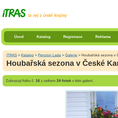
Úvod
Katalog
Registrace
Reklama
iTRAS
>
Katalog
>
Penzion Lada
>
Galerie
> Houbařská sezona v
Houbařská sezona v České K
Zobrazuji
fotku č.
16
z celkem
24 fotek
v této galerii.