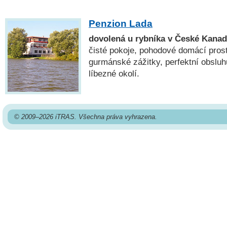
Penzion Lada
dovolená u rybníka v České Kana
čisté pokoje, pohodové domácí prost
gurmánské zážitky, perfektní obsluhu
líbezné okolí.
© 2009–2026 iTRAS. Všechna práva vyhrazena.