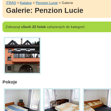
iTRAS
>
Katalog
>
Penzion Lucie
> Galerie
Galerie: Penzion Lucie
Zobrazuji
všech 22 fotek
zařazených do kategorií.
Pokoje