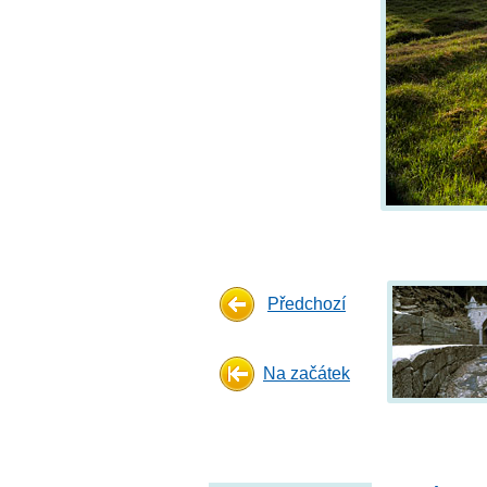
Předchozí
Na začátek