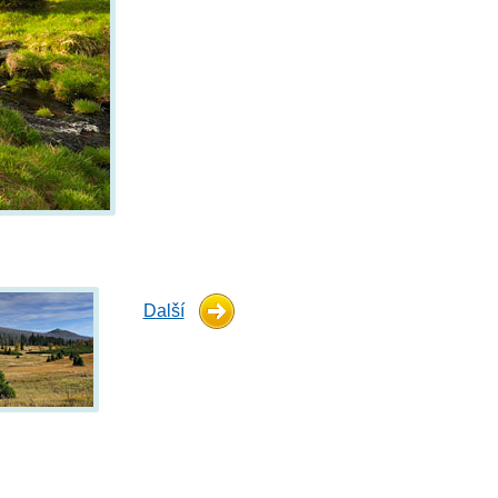
Další