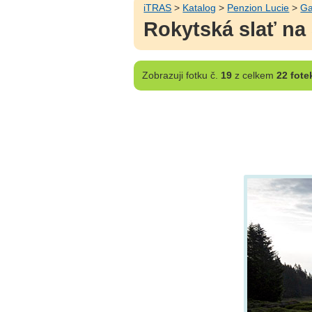
iTRAS
>
Katalog
>
Penzion Lucie
>
Ga
Rokytská slať n
Zobrazuji
fotku č.
19
z celkem
22 fote