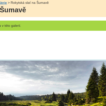
lerie
> Rokytská slať na Šumavě
a Šumavě
k
v této galerii.