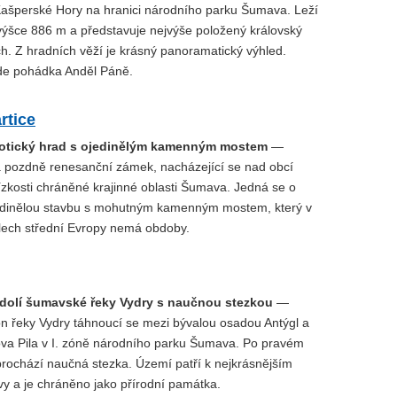
ašperské Hory na hranici národního parku Šumava. Leží
ýšce 886 m a představuje nejvýše položený královský
h. Z hradních věží je krásný panoramatický výhled.
de pohádka Anděl Páně.
rtice
otický hrad s ojedinělým kamenným mostem
—
a pozdně renesanční zámek, nacházející se nad obcí
lízkosti chráněné krajinné oblasti Šumava. Jedná se o
edinělou stavbu s mohutným kamenným mostem, který v
lech střední Evropy nemá obdoby.
dolí šumavské řeky Vydry s naučnou stezkou
—
on řeky Vydry táhnoucí se mezi bývalou osadou Antýgl a
a Pila v I. zóně národního parku Šumava. Po pravém
prochází naučná stezka. Území patří k nejkrásnějším
 a je chráněno jako přírodní památka.