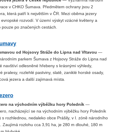
vcová jezera v České republice
— Významná národní
ervace v CHKO Šumava. Předmětem ochrany jsou 2
ra, která patří k největším v ČR. Mezi oběma jezery
í evropské rozvodí. V území výskyt vzácné květeny a
b pouze po značených cestách.
Šumavy
Šumavou od Hojsovy Stráže do Lipna nad Vltavou
—
národním parkem Šumava z Hojsovy Stráže do Lipna nad
té navštíví odlesněné hřebeny s krásnými výhledy,
pralesy, rozlehlé pastviny, slatě, zaniklé horské osady,
ová jezera a další zajímavá místa.
jezero
zero na východním výběžku hory Poledník
—
ero, nacházející se na východním výběžku hory Poledník
 s rozhlednou, nedaleko obce Prášily, v I. zóně národního
 Zaujímá rozlohu cca 3,91 ha, je 280 m dlouhé, 180 m
5 m hluboké.