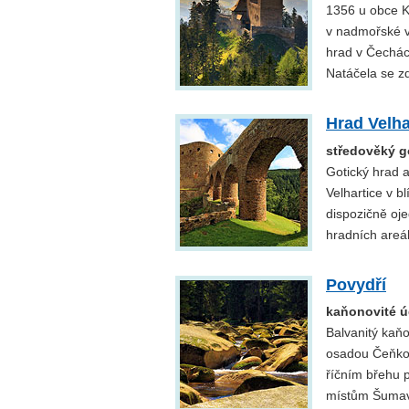
1356 u obce K
v nadmořské v
hrad v Čechác
Natáčela se z
Hrad Velha
středověký g
Gotický hrad 
Velhartice v b
dispozičně oj
hradních areá
Povydří
kaňonovité ú
Balvanitý kaň
osadou Čeňkov
říčním břehu 
místům Šumavy