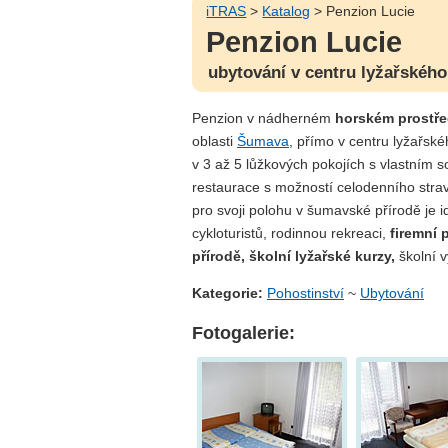
iTRAS
>
Katalog
> Penzion Lucie
Penzion Lucie
ubytování v centru lyžařskéh
Penzion v nádherném
horském prostře
oblasti
Šumava
, přímo v centru lyžařsk
v 3 až 5 lůžkových pokojích s vlastním s
restaurace s možností celodenního stra
pro svoji polohu v šumavské přírodě je i
cykloturistů, rodinnou rekreaci,
firemní 
přírodě, školní lyžařské kurzy,
školní v
Kategorie:
Pohostinství
~
Ubytování
Fotogalerie: