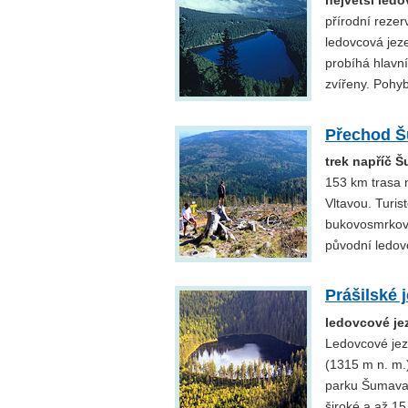
největší ledo
přírodní rez
ledovcová jeze
probíhá hlavn
zvířeny. Pohy
Přechod 
trek napříč 
153 km trasa 
Vltavou. Turis
bukovosmrkové 
původní ledovc
Prášilské 
ledovcové je
Ledovcové jez
(1315 m n. m.)
parku Šumava.
široké a až 1