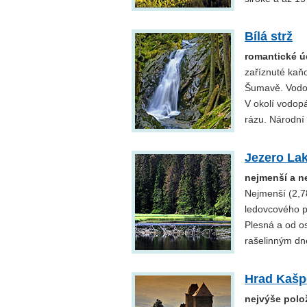
Bílá strž
romantické ú
zaříznuté kaň
Šumavě. Vodop
V okolí vodop
rázu. Národní 
Jezero La
nejmenší a n
Nejmenší (2,7
ledovcového p
Plesná a od o
rašelinným dn
Hrad Kašp
nejvýše polo