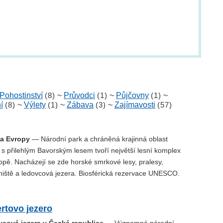
Pohostinství
(8)
~
Průvodci
(1)
~
Půjčovny
(1)
~
í
(8)
~
Výlety
(1)
~
Zábava
(3)
~
Zajímavosti
(57)
ha Evropy
— Národní park a chráněná krajinná oblast
s přilehlým Bavorským lesem tvoří největší lesní komplex
opě. Nacházejí se zde horské smrkové lesy, pralesy,
iniště a ledovcová jezera. Biosférická rezervace UNESCO.
rtovo jezero