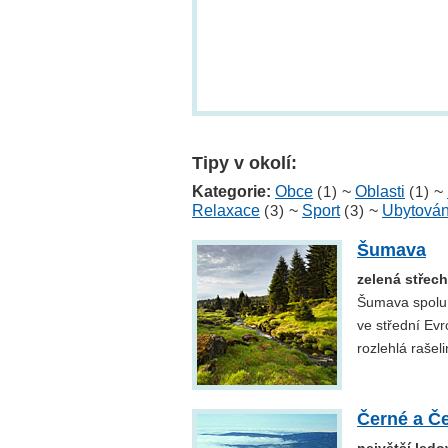
Tipy v okolí:
Kategorie:
Obce
(1)
~
Oblasti
(1)
~
Relaxace
(3)
~
Sport
(3)
~
Ubytován
Šumava
zelená střec
Šumava spolu 
ve střední Evr
rozlehlá rašel
Černé a Če