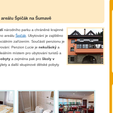
o areálu Špičák na Šumavě
dí
národního parku a chráněné krajinné
ého areálu
Špičák
. Ubytování je zajištěno
ociálním zařízením. Součástí penzionu je
vování. Penzion
Lucie
je
nekuřácký
a
deálním místem pro ubytování turistů a
pobyty
a zejména pak pro
školy v
ýlety a další skupinové dětské pobyty.