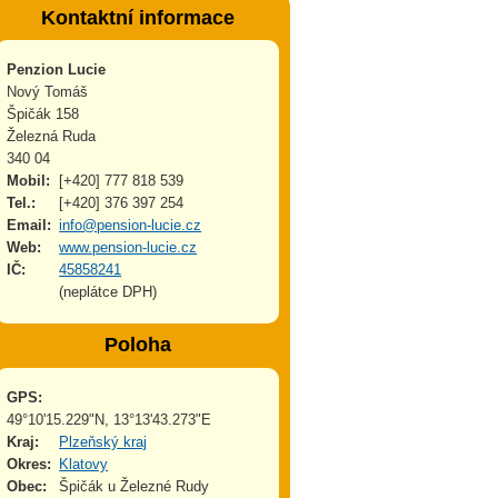
Kontaktní informace
Penzion Lucie
Nový Tomáš
Špičák 158
Železná Ruda
340 04
Mobil:
[+420] 777 818 539
Tel.:
[+420] 376 397 254
Email:
info@pension-lucie.cz
Web:
www.pension-lucie.cz
IČ:
45858241
(neplátce DPH)
Poloha
GPS:
49°10'15.229"N, 13°13'43.273"E
Kraj:
Plzeňský kraj
Okres:
Klatovy
Obec:
Špičák u Železné Rudy