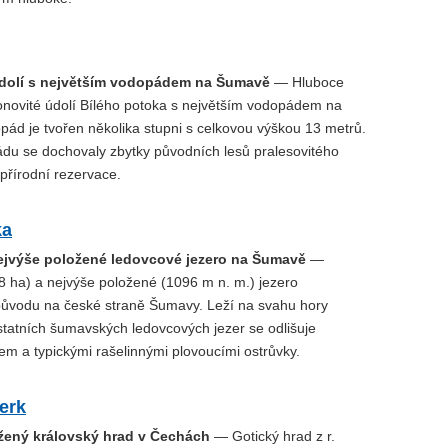
dolí s největším vodopádem na Šumavě
— Hluboce
onovité údolí Bílého potoka s největším vodopádem na
ád je tvořen několika stupni s celkovou výškou 13 metrů.
ádu se dochovaly zbytky původních lesů pralesovitého
přírodní rezervace.
ka
ejvýše položené ledovcové jezero na Šumavě
—
8 ha) a nejvýše položené (1096 m n. m.) jezero
ůvodu na české straně Šumavy. Leží na svahu hory
statních šumavských ledovcových jezer se odlišuje
em a typickými rašelinnými plovoucími ostrůvky.
erk
žený královský hrad v Čechách
— Gotický hrad z r.