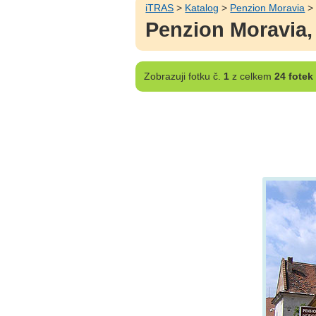
iTRAS
>
Katalog
>
Penzion Moravia
Penzion Moravia, 
Zobrazuji
fotku č.
1
z celkem
24 fotek