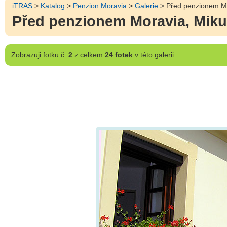
iTRAS
>
Katalog
>
Penzion Moravia
>
Galerie
> Před penzionem Mo
Před penzionem Moravia, Miku
Zobrazuji
fotku č.
2
z celkem
24 fotek
v této galerii.