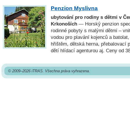
Penzion Myslivna
ubytování pro rodiny s dětmi v Č
Krkonoších
— Horský penzion speci
rodinné pobyty s malými dětmi – vni
vodou pro plavání kojenců a batolat
hřištěm, dětská herna, přebalovací pu
dětí hlídací agenturou aj. Ceny od 3
© 2009–2026 iTRAS. Všechna práva vyhrazena.