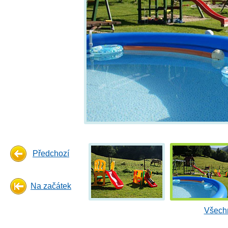
Předchozí
Na začátek
Všechn