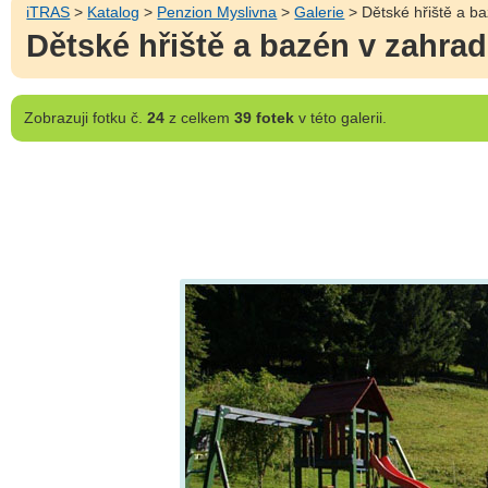
iTRAS
>
Katalog
>
Penzion Myslivna
>
Galerie
> Dětské hřiště a b
Dětské hřiště a bazén v zahra
Zobrazuji
fotku č.
24
z celkem
39 fotek
v této galerii.