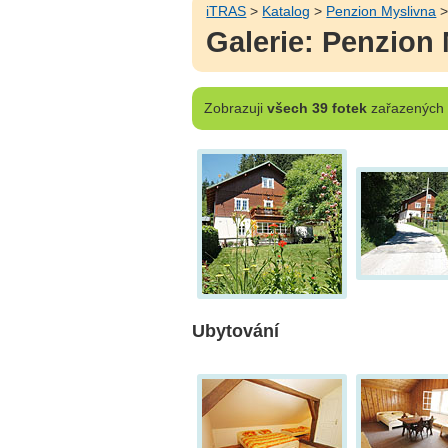
iTRAS
>
Katalog
>
Penzion Myslivna
>
Galerie: Penzion
Zobrazuji
všech 39 fotek
zařazených d
Ubytování