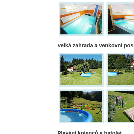
Velká zahrada a venkovní pos
Plavání kojenců a batolat