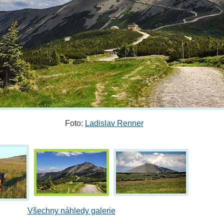
Foto:
Ladislav Renner
Všechny náhledy galerie