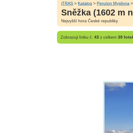
iTRAS
>
Katalog
>
Penzion Myslivna
Sněžka (1602 m n
Nejvyšší hora České republiky.
Zobrazuji
fotku č.
43
z celkem
39 fote