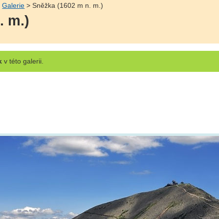
>
Galerie
> Sněžka (1602 m n. m.)
. m.)
k
v této galerii.