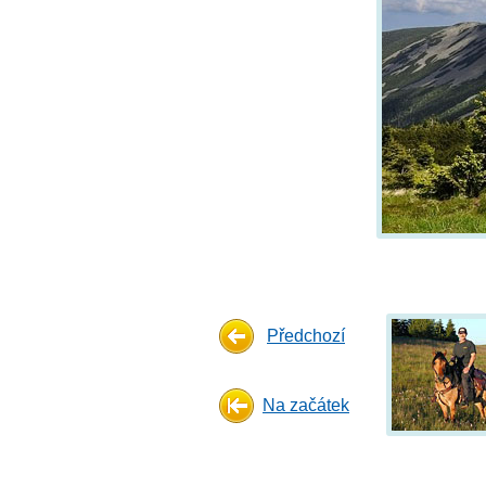
Předchozí
Na začátek