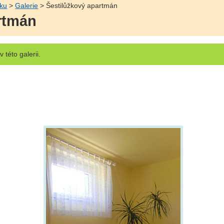
šku
>
Galerie
> Šestilůžkový apartmán
rtmán
v této galerii.