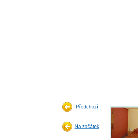
Předchozí
Na začátek