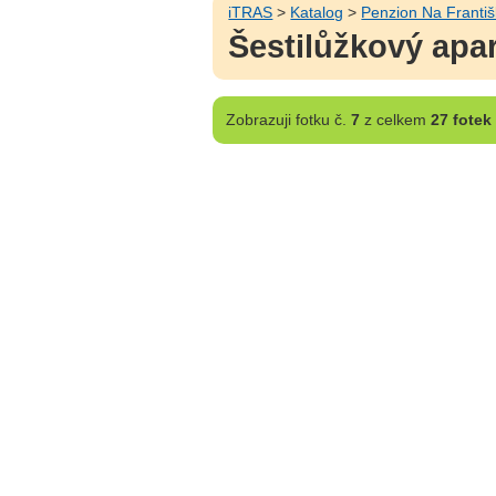
iTRAS
>
Katalog
>
Penzion Na Franti
Šestilůžkový apa
Zobrazuji
fotku č.
7
z celkem
27 fotek