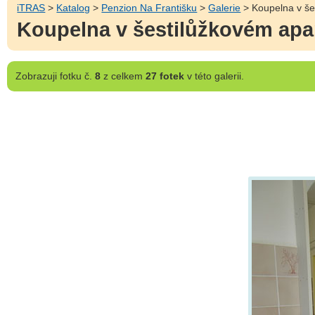
iTRAS
>
Katalog
>
Penzion Na Františku
>
Galerie
> Koupelna v še
Koupelna v šestilůžkovém ap
Zobrazuji
fotku č.
8
z celkem
27 fotek
v této galerii.