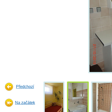
Předchozí
Na začátek