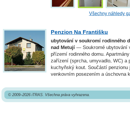
Všechny náhledy ga
Penzion Na Františku
ubytování v soukromí rodinného
nad Metují
— Soukromé ubytování v
přízemí rodinného domu. Apartmány m
zařízení (sprcha, umyvadlo, WC) a 
kuchyňský kout. Součástí penzionu 
venkovním posezením a úschovna ko
© 2009–2026 iTRAS. Všechna práva vyhrazena.