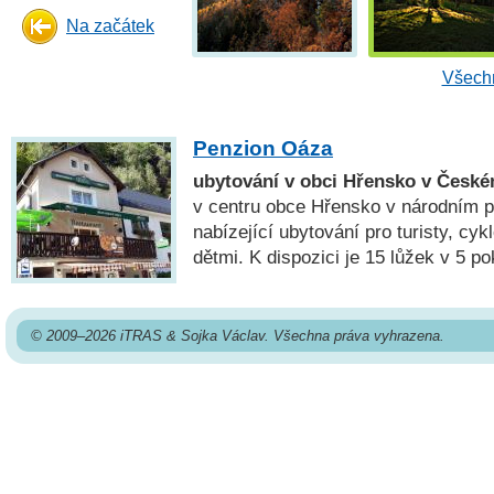
Na začátek
Všechn
Penzion Oáza
ubytování v obci Hřensko v Česk
v centru obce Hřensko v národním 
nabízející ubytování pro turisty, cykl
dětmi. K dispozici je 15 lůžek v 5 p
© 2009–2026 iTRAS & Sojka Václav. Všechna práva vyhrazena.