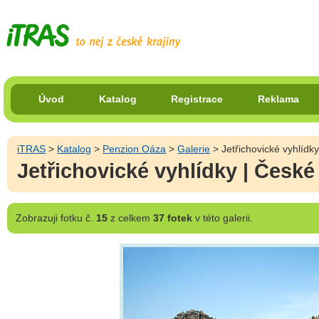
Úvod
Katalog
Registrace
Reklama
iTRAS
>
Katalog
>
Penzion Oáza
>
Galerie
> Jetřichovické vyhlídk
Jetřichovické vyhlídky | Česk
Zobrazuji
fotku č.
15
z celkem
37 fotek
v této galerii.