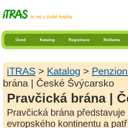
Úvod
Katalog
Registrace
Reklama
iTRAS
>
Katalog
>
Penzio
brána | České Švýcarsko
Pravčická brána | 
Pravčická brána představuje 
evropského kontinentu a pat