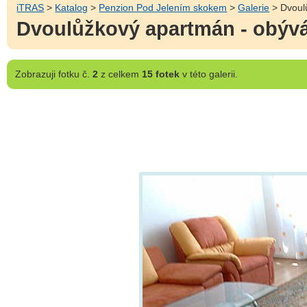
iTRAS
>
Katalog
>
Penzion Pod Jelením skokem
>
Galerie
> Dvoul
Dvoulůžkový apartmán - obýv
Zobrazuji
fotku č.
2
z celkem
15 fotek
v této galerii.