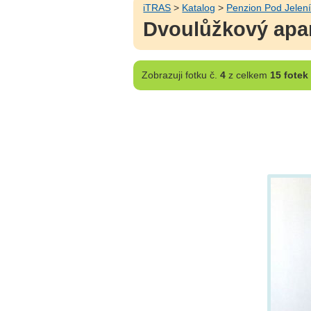
iTRAS
>
Katalog
>
Penzion Pod Jele
Dvoulůžkový apar
Zobrazuji
fotku č.
4
z celkem
15 fotek