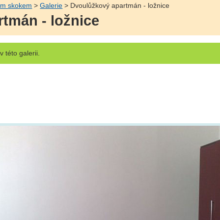
ním skokem
>
Galerie
> Dvoulůžkový apartmán - ložnice
tmán - ložnice
v této galerii.