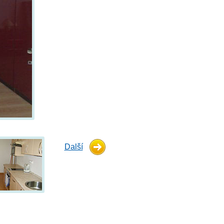
Další