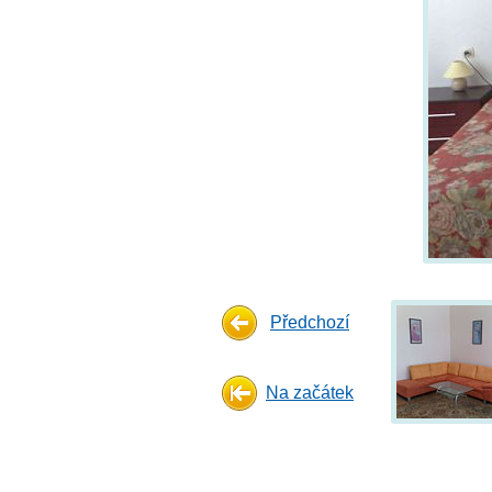
Předchozí
Na začátek