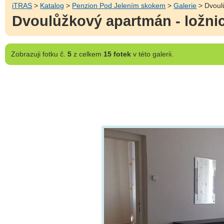
iTRAS
>
Katalog
>
Penzion Pod Jelením skokem
>
Galerie
> Dvoulů
Dvoulůžkový apartmán - ložni
Zobrazuji
fotku č.
5
z celkem
15 fotek
v této galerii.