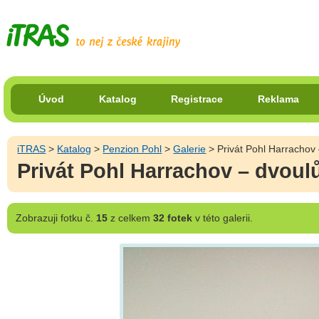
Úvod
Katalog
Registrace
Reklama
iTRAS
>
Katalog
>
Penzion Pohl
>
Galerie
> Privát Pohl Harrachov
Privát Pohl Harrachov – dvoul
Zobrazuji
fotku č.
15
z celkem
32 fotek
v této galerii.