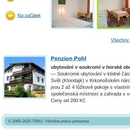
Na začátek
Všechny 
Penzion Pohl
ubytování v soukromí v horské ob
— Soukromé ubytování v klidné čás
Svět (Klondajk) v Krkonošském náro
jsou 2 až 4 lůžkové pokoje s vlastn
společenská místnost a zahrada s 
Ceny od 200 Kč.
© 2009–2026 iTRAS. Všechna práva vyhrazena.