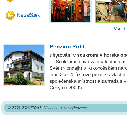
Na začátek
Všechn
Penzion Pohl
ubytování v soukromí v horské ob
— Soukromé ubytování v klidné čás
Svět (Klondajk) v Krkonošském náro
jsou 2 až 4 lůžkové pokoje s vlastn
společenská místnost a zahrada s 
Ceny od 200 Kč.
© 2009–2026 iTRAS. Všechna práva vyhrazena.