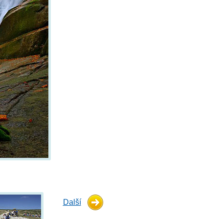
Další