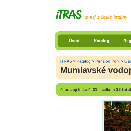
Úvod
Katalog
Reg
iTRAS
>
Katalog
>
Penzion Pohl
>
Gal
Mumlavské vodop
Zobrazuji
fotku č.
31
z celkem
32 fote