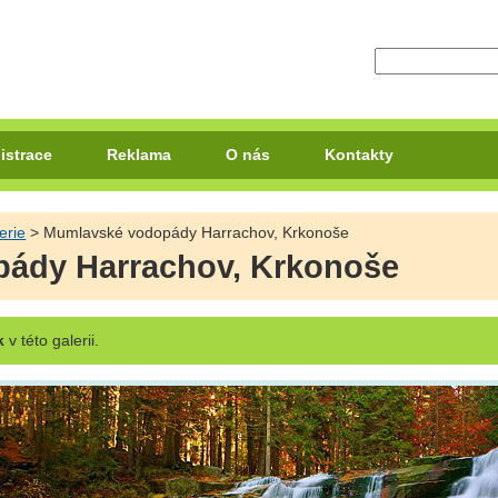
istrace
Reklama
O nás
Kontakty
erie
> Mumlavské vodopády Harrachov, Krkonoše
ády Harrachov, Krkonoše
k
v této galerii.