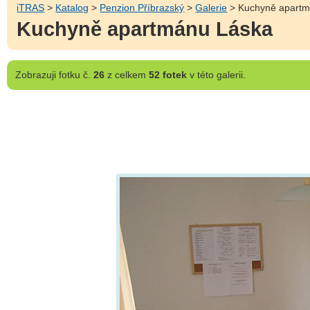
iTRAS
>
Katalog
>
Penzion Příbrazský
>
Galerie
> Kuchyně apartm
Kuchyně apartmánu Láska
Zobrazuji
fotku č.
26
z celkem
52 fotek
v této galerii.