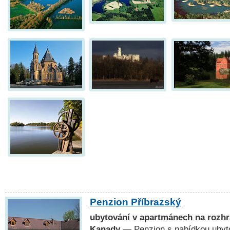
Penzion Příbrazský
ubytování v apartmánech na rozhr
Kanady
— Penzion s nabídkou ubyt