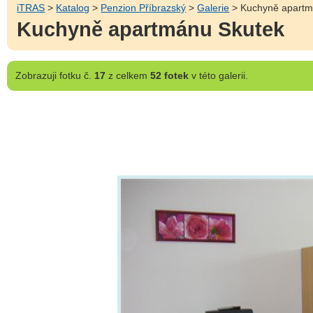
iTRAS
>
Katalog
>
Penzion Příbrazský
>
Galerie
> Kuchyně apartm
Kuchyně apartmánu Skutek
Zobrazuji
fotku č.
17
z celkem
52 fotek
v této galerii.