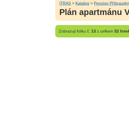
iTRAS
>
Katalog
>
Penzion Příbrazsk
Plán apartmánu V
Zobrazuji
fotku č.
13
z celkem
52 fote