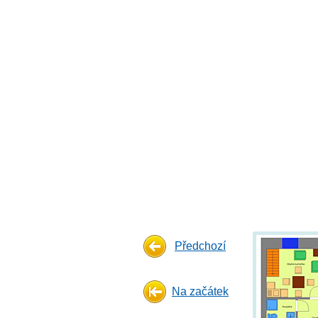
Předchozí
Na začátek