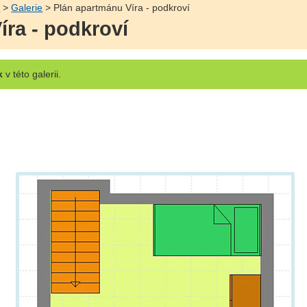
ý
>
Galerie
> Plán apartmánu Víra - podkroví
íra - podkroví
k
v této galerii.