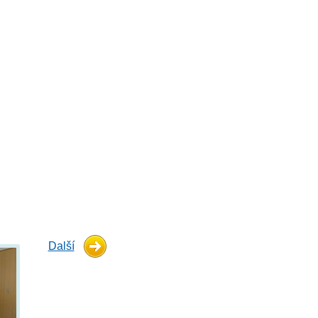
Další