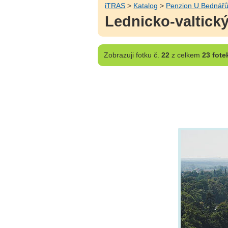
iTRAS
>
Katalog
>
Penzion U Bednář
Lednicko-valtick
Zobrazuji
fotku č.
22
z celkem
23 fote