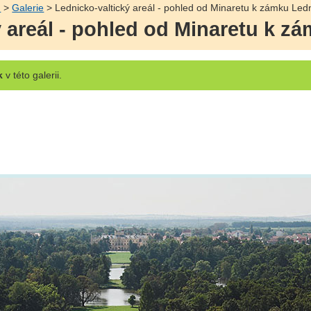
ů
>
Galerie
> Lednicko-valtický areál - pohled od Minaretu k zámku Led
ý areál - pohled od Minaretu k z
k
v této galerii.