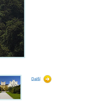
Další