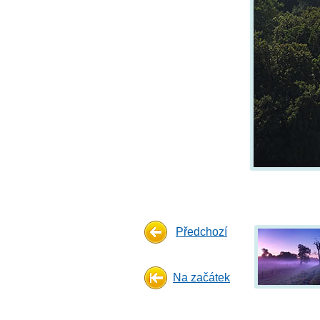
Předchozí
Na začátek