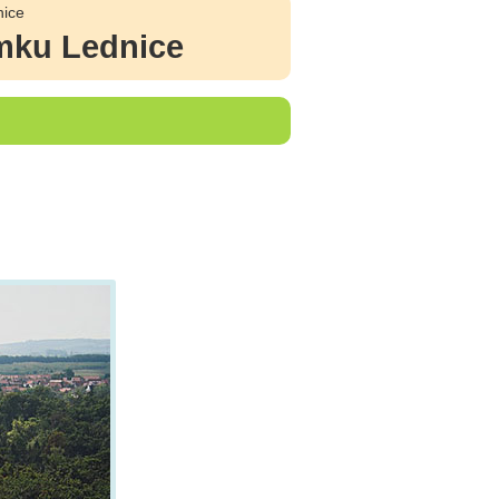
nice
ámku Lednice