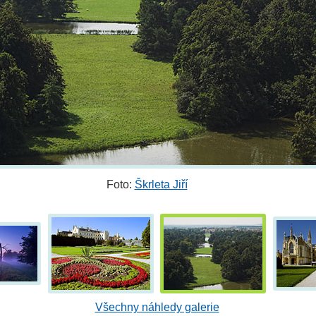
Foto:
Škrleta Jiří
Všechny náhledy galerie