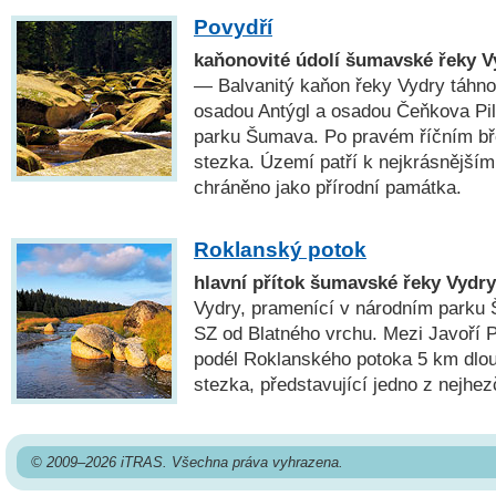
Povydří
kaňonovité údolí šumavské řeky V
— Balvanitý kaňon řeky Vydry táhno
osadou Antýgl a osadou Čeňkova Pil
parku Šumava. Po pravém říčním bř
stezka. Území patří k nejkrásnější
chráněno jako přírodní památka.
Roklanský potok
hlavní přítok šumavské řeky Vydry
Vydry, pramenící v národním parku 
SZ od Blatného vrchu. Mezi Javoří 
podél Roklanského potoka 5 km dlou
stezka, představující jedno z nejhe
© 2009–2026 iTRAS. Všechna práva vyhrazena.