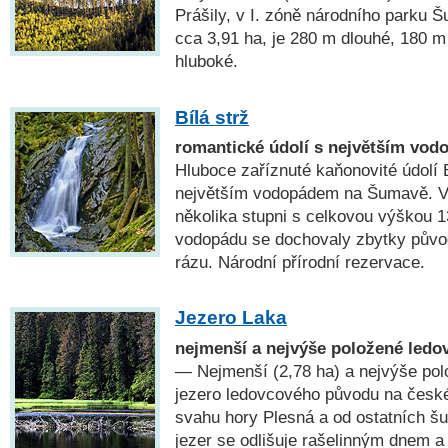
Prášily, v I. zóně národního parku 
cca 3,91 ha, je 280 m dlouhé, 180 m
hluboké.
Bílá strž
romantické údolí s největším vo
Hluboce zaříznuté kaňonovité údolí 
největším vodopádem na Šumavě. Vo
několika stupni s celkovou výškou 1
vodopádu se dochovaly zbytky původ
rázu. Národní přírodní rezervace.
Jezero Laka
nejmenší a nejvýše položené ledo
— Nejmenší (2,78 ha) a nejvýše pol
jezero ledovcového původu na česk
svahu hory Plesná a od ostatních 
jezer se odlišuje rašelinným dnem a