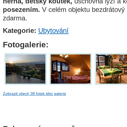
herna, dětský koutek,
úschovna lyží a k
posezením.
V celém objektu bezdrátový 
zdarma.
Kategorie:
Ubytování
Fotogalerie:
Zobrazit všech 38 fotek této galerie