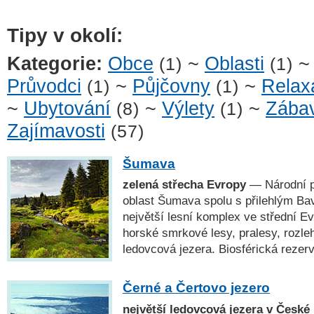
Tipy v okolí:
Kategorie:
Obce
~
Oblasti
(1)
(1)
Průvodci
~
Půjčovny
~
Relax
(1)
(1)
~
Ubytování
~
Výlety
~
Zába
(8)
(1)
Zajímavosti
(57)
Šumava
zelená střecha Evropy
— Národní p
oblast Šumava spolu s přilehlým Ba
největší lesní komplex ve střední E
horské smrkové lesy, pralesy, rozleh
ledovcová jezera. Biosférická rez
Černé a Čertovo jezero
největší ledovcová jezera v České