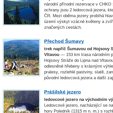
národní přírodní rezervace v CHK
ochrany jsou 2 ledovcová jezera, kte
ČR. Mezi oběma jezery probíhá hlav
území výskyt vzácné květeny a zví
značených cestách.
Přechod Šumavy
trek napříč Šumavou od Hojsovy S
Vltavou
— 153 km trasa národním 
Hojsovy Stráže do Lipna nad Vltavou
odlesněné hřebeny s krásnými výhl
pralesy, rozlehlé pastviny, slatě, za
původní ledovcová jezera a další za
Prášilské jezero
ledovcové jezero na východním vý
Ledovcové jezero, nacházející se 
hory Poledník (1315 m n. m.) s roz