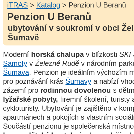
iTRAS
>
Katalog
> Penzion U Beranů
Penzion U Beranů
ubytování v soukromí v obci Že
Šumavě
Moderní
horská chalupa
v blízkosti
SKI
Samoty
v
Železné Rudě
v národním park
Šumava
. Penzion je ideálním výchozím 
pro poznávání krás
Šumavy
a nabízí vho
zázemí pro
rodinnou dovolenou
s dětm
lyžařské pobyty,
firemní školení, turisty 
cykloturisty. Ubytování je zajištěno v ko
apartmánech a pokojích s vlastním sociá
Součástí penzionu je společenská místn