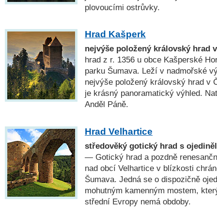
plovoucími ostrůvky.
Hrad Kašperk
nejvýše položený královský hrad 
hrad z r. 1356 u obce Kašperské Hor
parku Šumava. Leží v nadmořské vý
nejvýše položený královský hrad v 
je krásný panoramatický výhled. Na
Anděl Páně.
Hrad Velhartice
středověký gotický hrad s ojedi
— Gotický hrad a pozdně renesančn
nad obcí Velhartice v blízkosti chrán
Šumava. Jedná se o dispozičně ojed
mohutným kamenným mostem, který 
střední Evropy nemá obdoby.