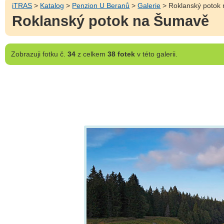
iTRAS
>
Katalog
>
Penzion U Beranů
>
Galerie
> Roklanský potok
Roklanský potok na Šumavě
Zobrazuji
fotku č.
34
z celkem
38 fotek
v této galerii.