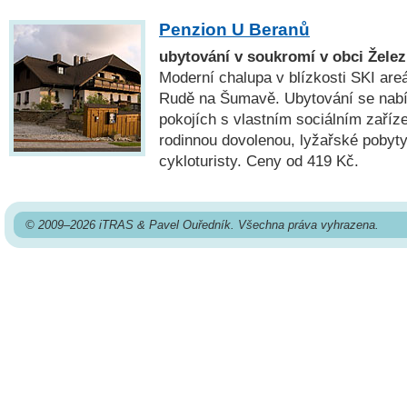
Penzion U Beranů
ubytování v soukromí v obci Žel
Moderní chalupa v blízkosti SKI are
Rudě na Šumavě. Ubytování se nabí
pokojích s vlastním sociálním zaří
rodinnou dovolenou, lyžařské pobyty,
cykloturisty. Ceny od 419 Kč.
© 2009–2026 iTRAS & Pavel Ouředník. Všechna práva vyhrazena.