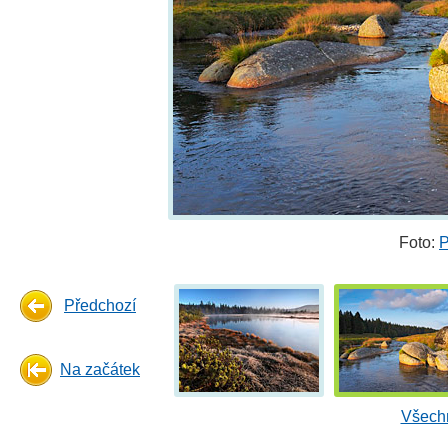
Foto:
P
Předchozí
Na začátek
Všechn