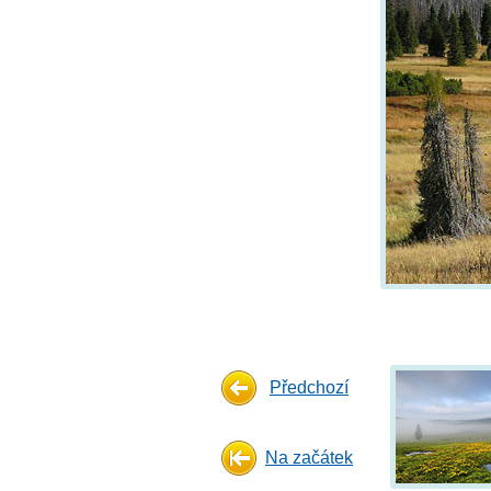
Předchozí
Na začátek