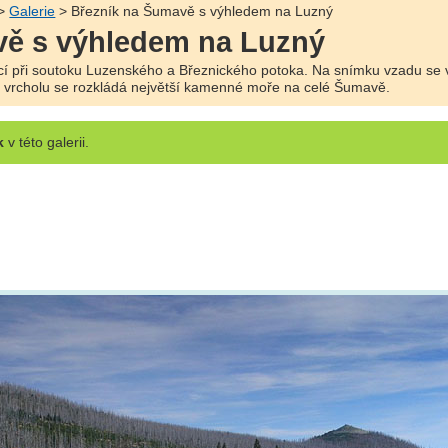
>
Galerie
> Březník na Šumavě s výhledem na Luzný
vě s výhledem na Luzný
žící při soutoku Luzenského a Březnického potoka. Na snímku vzadu se
 vrcholu se rozkládá největší kamenné moře na celé Šumavě.
k
v této galerii.