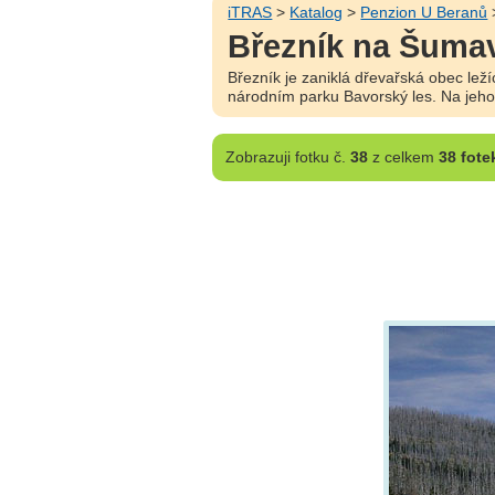
iTRAS
>
Katalog
>
Penzion U Beranů
Březník na Šuma
Březník je zaniklá dřevařská obec le
národním parku Bavorský les. Na jeho
Zobrazuji
fotku č.
38
z celkem
38 fote