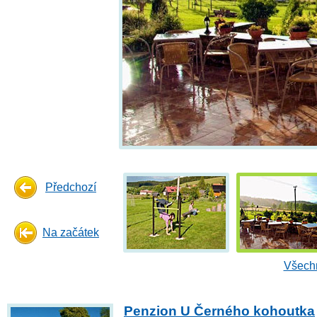
Předchozí
Na začátek
Všechn
Penzion U Černého kohoutka