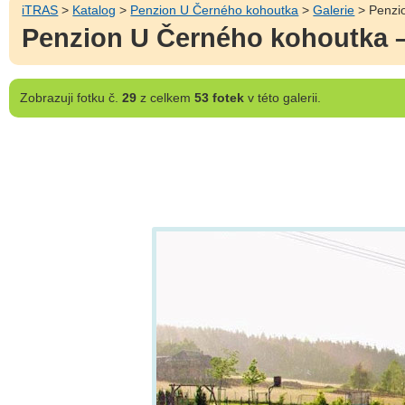
iTRAS
>
Katalog
>
Penzion U Černého kohoutka
>
Galerie
> Penzio
Penzion U Černého kohoutka –
Zobrazuji
fotku č.
29
z celkem
53 fotek
v této galerii.