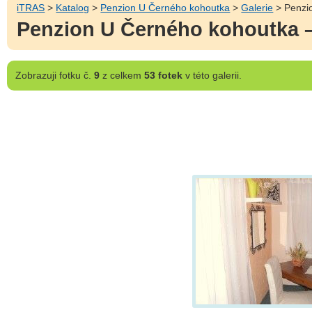
iTRAS
>
Katalog
>
Penzion U Černého kohoutka
>
Galerie
> Penzio
Penzion U Černého kohoutka –
Zobrazuji
fotku č.
9
z celkem
53 fotek
v této galerii.