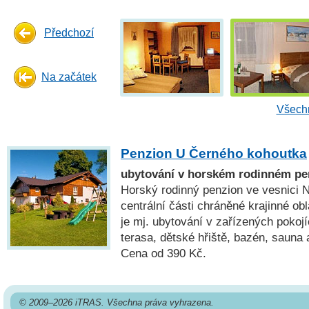
Předchozí
Na začátek
Všechn
Penzion U Černého kohoutka
ubytování v horském rodinném p
Horský rodinný penzion ve vesnici 
centrální části chráněné krajinné ob
je mj. ubytování v zařízených pokoj
terasa, dětské hřiště, bazén, sauna 
Cena od 390 Kč.
© 2009–2026 iTRAS. Všechna práva vyhrazena.