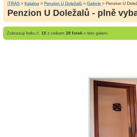
iTRAS
>
Katalog
>
Penzion U Doležalů
>
Galerie
> Penzion U Dolež
Penzion U Doležalů - plně vy
Zobrazuji
fotku č.
15
z celkem
28 fotek
v této galerii.