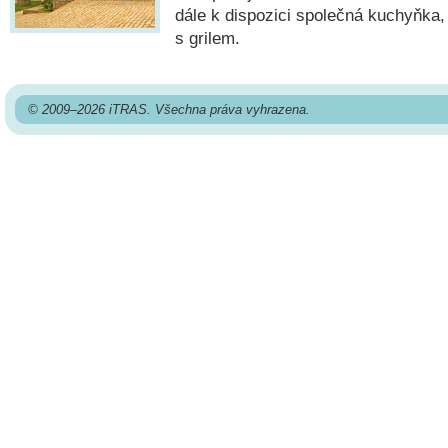
dále k dispozici společná kuchyňka, 
s grilem.
© 2009–2026 iTRAS. Všechna práva vyhrazena.