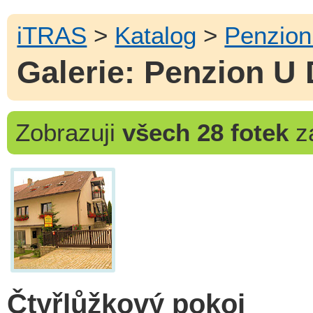
iTRAS
>
Katalog
>
Penzion
Galerie: Penzion U 
Zobrazuji
všech 28 fotek
za
Čtyřlůžkový pokoj