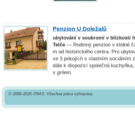
Penzion U Doležalů
ubytování v soukromí v blízkosti 
Telče
— Rodinný penzion v klidné čá
m od historického centra. Pro ubytov
ve 3 pokojích s vlastním sociálním 
dále k dispozici společná kuchyňka, 
s grilem.
© 2009–2026 iTRAS. Všechna práva vyhrazena.