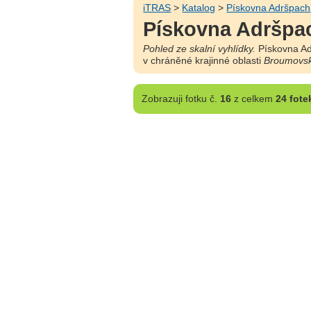
iTRAS
>
Katalog
>
Pískovna Adršpach
Pískovna Adršpac
Pohled ze skalní vyhlídky.
Pískovna Ad
v chráněné krajinné oblasti
Broumovsk
Zobrazuji
fotku č.
16
z celkem
24 fote