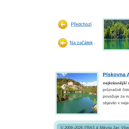
Předchozí
Na začátek
Pískovna 
nejkrásnější 
průzračně čis
považuje za naš
objevilo v nej
© 2009–2026 iTRAS & Mikyńa Jan. Všec