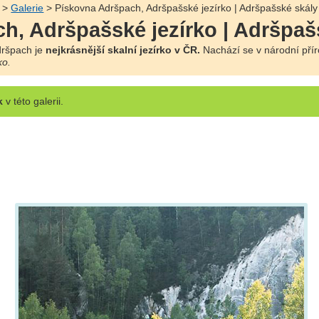
>
Galerie
> Pískovna Adršpach, Adršpašské jezírko | Adršpašské skály
h, Adršpašské jezírko | Adršpaš
ršpach je
nejkrásnější skalní jezírko v ČR.
Nachází se v národní přír
o.
k
v této galerii.