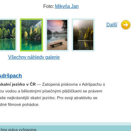
Foto:
Mikyńa Jan
Další
Všechny náhledy galerie
Adršpach
skalní jezírko v ČR
— Zatopená pískovna v Adršpachu s
tou vodou a bělostnými písečnými plážičkami se právem
e nejkrásnější skalní jezírko. Pro svoji atraktivitu se
edné filmové pohádce.
hna práva vyhrazena.