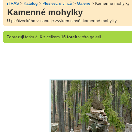
iTRAS
>
Katalog
>
Plešivec u Jinců
>
Galerie
> Kamenné mohylky
Kamenné mohylky
U plešiveckého viklanu je zvykem stavět kamenné mohylky.
Zobrazuji
fotku č.
6
z celkem
15 fotek
v této galerii.