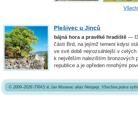
Všechn
Plešivec u Jinců
bájná hora a pravěké hradiště
— Do
části Brd, na jejímž temeni kdysi st
ve své době nejrozsáhlejší v celých
k největším nalezištím bronzových
republice a je opředen mnohými pov
© 2009–2026 iTRAS & Jan Moravec alias Netopejr. Všechna práva vyhr