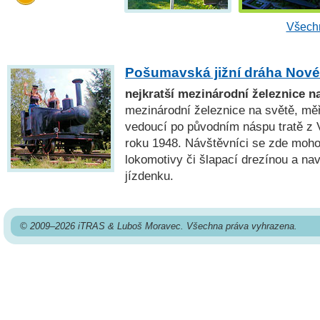
Všechn
Pošumavská jižní dráha Nové
nejkratší mezinárodní železnice n
mezinárodní železnice na světě, mě
vedoucí po původním náspu tratě z 
roku 1948. Návštěvníci se zde mohou
lokomotivy či šlapací drezínou a na
jízdenku.
© 2009–2026 iTRAS & Luboš Moravec. Všechna práva vyhrazena.