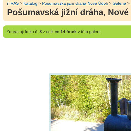
iTRAS
>
Katalog
>
Pošumavská jižní dráha Nové Údolí
>
Galerie
> 
Pošumavská jižní dráha, Nové 
Zobrazuji
fotku č.
8
z celkem
14 fotek
v této galerii.