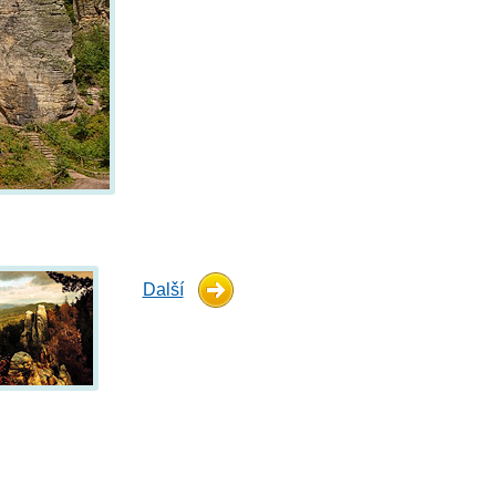
Další