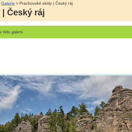
>
Galerie
> Prachovské skály | Český ráj
| Český ráj
v této galerii.