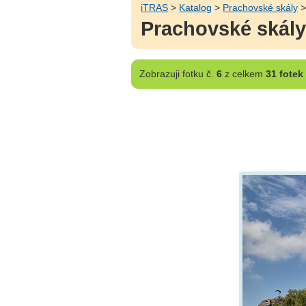
iTRAS
>
Katalog
>
Prachovské skály
Prachovské skály 
Zobrazuji
fotku č.
6
z celkem
31 fotek