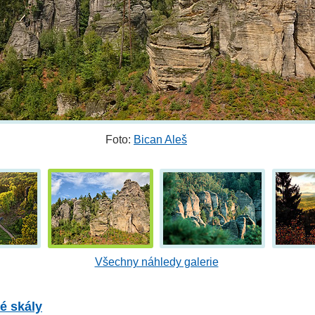
Foto:
Bican Aleš
Všechny náhledy galerie
é skály