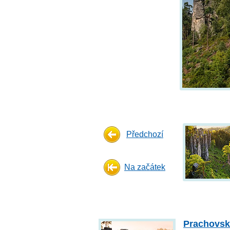
Předchozí
Na začátek
Prachovsk