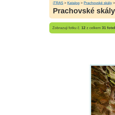
iTRAS
>
Katalog
>
Prachovské skály
Prachovské skály 
Zobrazuji
fotku č.
12
z celkem
31 fote