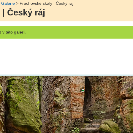
>
Galerie
> Prachovské skály | Český ráj
| Český ráj
k
v této galerii.