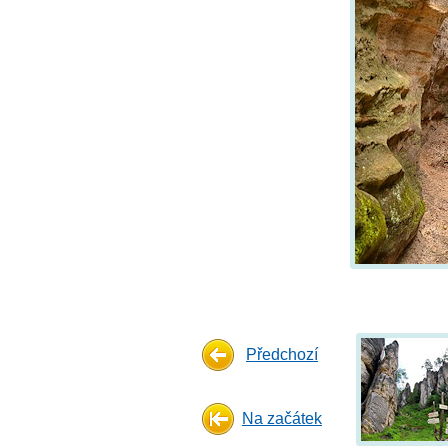
Předchozí
Na začátek