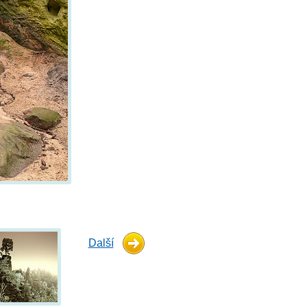
Další