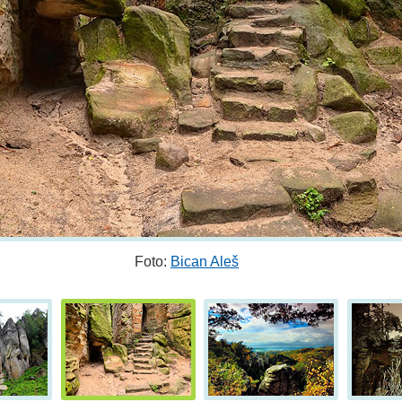
Foto:
Bican Aleš