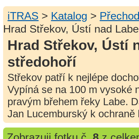
iTRAS
>
Katalog
>
Přechod
Hrad Střekov, Ústí nad Labe
Hrad Střekov, Ústí
středohoří
Střekov patří k nejlépe doc
Vypíná se na 100 m vysoké n
pravým břehem řeky Labe. D
Jan Lucemburský k ochraně l
Zobrazuji
fotku č.
8
z celk