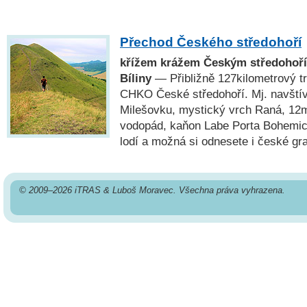
Přechod Českého středohoří
křížem krážem Českým středohoří
Bíliny
— Přibližně 127kilometrový t
CHKO České středohoří. Mj. navští
Milešovku, mystický vrch Raná, 12
vodopád, kaňon Labe Porta Bohemic
lodí a možná si odnesete i české gr
© 2009–2026 iTRAS & Luboš Moravec. Všechna práva vyhrazena.