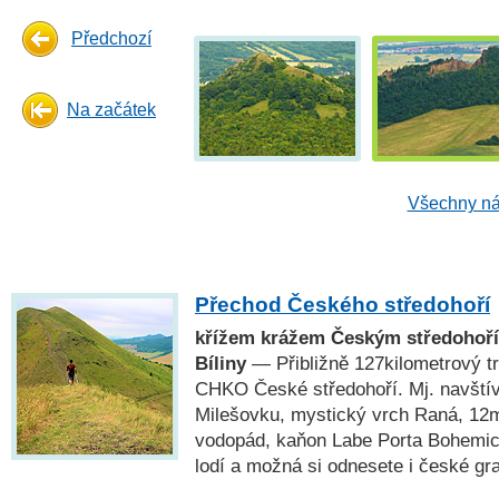
Předchozí
Na začátek
Všechny ná
Přechod Českého středohoří
křížem krážem Českým středohoří
Bíliny
— Přibližně 127kilometrový t
CHKO České středohoří. Mj. navští
Milešovku, mystický vrch Raná, 12
vodopád, kaňon Labe Porta Bohemic
lodí a možná si odnesete i české gr