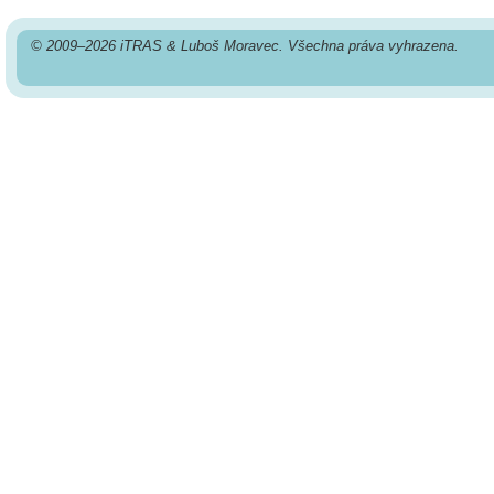
© 2009–2026 iTRAS & Luboš Moravec. Všechna práva vyhrazena.