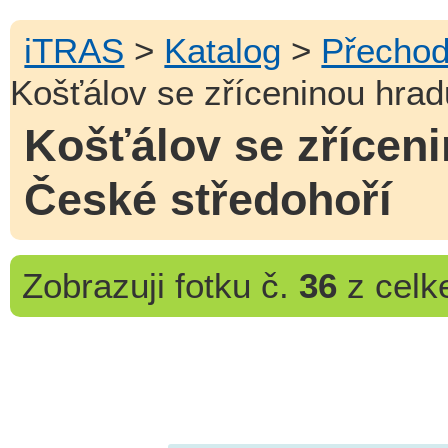
iTRAS
>
Katalog
>
Přechod
Košťálov se zříceninou hrad
Košťálov se zříceni
České středohoří
Zobrazuji
fotku č.
36
z cel