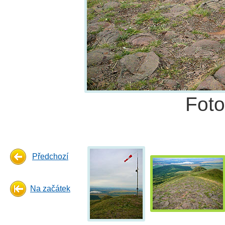
Fot
Předchozí
Na začátek