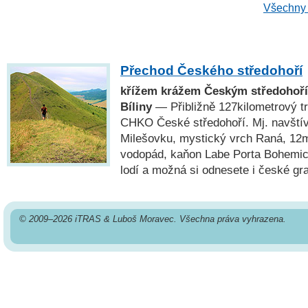
Všechny 
Přechod Českého středohoří
křížem krážem Českým středohoří
Bíliny
— Přibližně 127kilometrový t
CHKO České středohoří. Mj. navští
Milešovku, mystický vrch Raná, 12
vodopád, kaňon Labe Porta Bohemic
lodí a možná si odnesete i české gr
© 2009–2026 iTRAS & Luboš Moravec. Všechna práva vyhrazena.