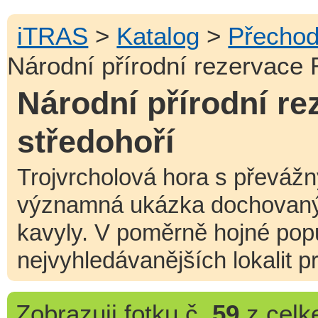
iTRAS
>
Katalog
>
Přechod
Národní přírodní rezervace 
Národní přírodní r
středohoří
Trojvrcholová hora s převáž
významná ukázka dochovanýc
kavyly. V poměrně hojné popu
nejvyhledávanějších lokalit p
Zobrazuji
fotku č.
59
z cel