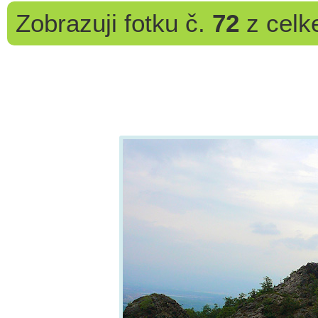
Zobrazuji
fotku č.
72
z cel