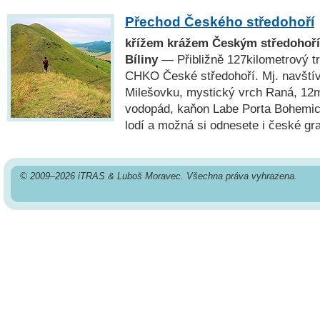
Přechod Českého středohoří
křížem krážem Českým středohoří
Bíliny
— Přibližně 127kilometrový t
CHKO České středohoří. Mj. navští
Milešovku, mystický vrch Raná, 12
vodopád, kaňon Labe Porta Bohemic
lodí a možná si odnesete i české gr
© 2009–2026 iTRAS & Luboš Moravec. Všechna práva vyhrazena.