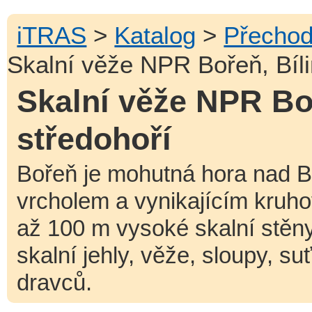
iTRAS
>
Katalog
>
Přechod
Skalní věže NPR Bořeň, Bíli
Skalní věže NPR Boř
středohoří
Bořeň je mohutná hora nad B
vrcholem a vynikajícím kruh
až 100 m vysoké skalní stěn
skalní jehly, věže, sloupy, s
dravců.