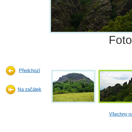
Fot
Předchozí
Na začátek
Všechny ná