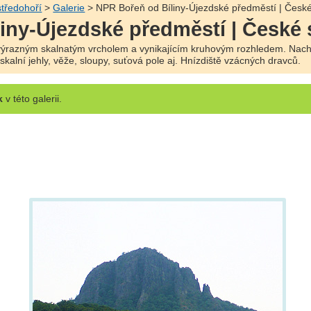
tředohoří
>
Galerie
> NPR Bořeň od Bíliny-Újezdské předměstí | České
iny-Újezdské předměstí | České 
výrazným skalnatým vrcholem a vynikajícím kruhovým rozhledem. Nach
kalní jehly, věže, sloupy, suťová pole aj. Hnízdiště vzácných dravců.
k
v této galerii.