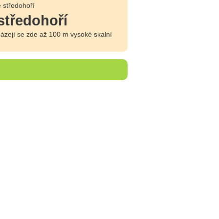
 středohoří
středohoří
ázejí se zde až 100 m vysoké skalní