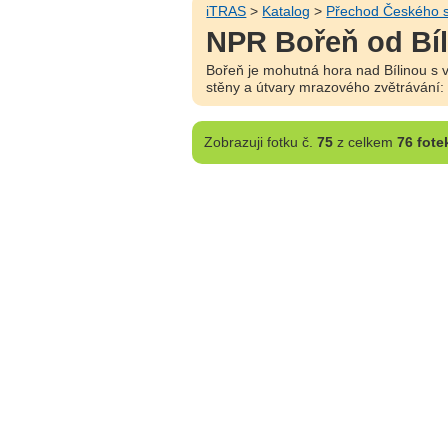
iTRAS
>
Katalog
>
Přechod Českého s
NPR Bořeň od Bíl
Bořeň je mohutná hora nad Bílinou s 
stěny a útvary mrazového zvětrávání: s
Zobrazuji
fotku č.
75
z celkem
76 fote