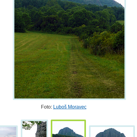
Foto:
Luboš Moravec