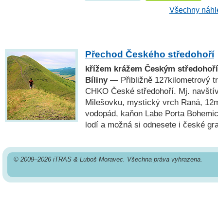
Všechny náhle
Přechod Českého středohoří
křížem krážem Českým středohoří
Bíliny
— Přibližně 127kilometrový t
CHKO České středohoří. Mj. navští
Milešovku, mystický vrch Raná, 12
vodopád, kaňon Labe Porta Bohemic
lodí a možná si odnesete i české gr
© 2009–2026 iTRAS & Luboš Moravec. Všechna práva vyhrazena.