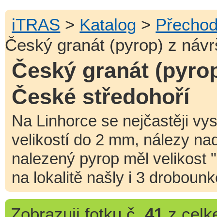
iTRAS
>
Katalog
>
Přechod
Český granát (pyrop) z návr
Český granát (pyrop
České středohoří
Na Linhorce se nejčastěji vys
velikostí do 2 mm, nálezy na
nalezený pyrop měl velikost 
na lokalitě našly i 3 droboun
Zobrazuji
fotku č.
41
z cel