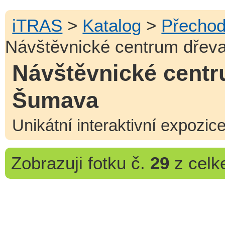
iTRAS
>
Katalog
>
Přecho
Návštěvnické centrum dřev
Návštěvnické centr
Šumava
Unikátní interaktivní expozi
Zobrazuji
fotku č.
29
z cel