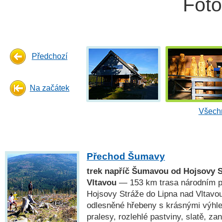
Fot
Předchozí
Na začátek
Všechn
Přechod Šumavy
trek napříč Šumavou od Hojsovy S
Vltavou
— 153 km trasa národním 
Hojsovy Stráže do Lipna nad Vltavou
odlesněné hřebeny s krásnými výhl
pralesy, rozlehlé pastviny, slatě, za