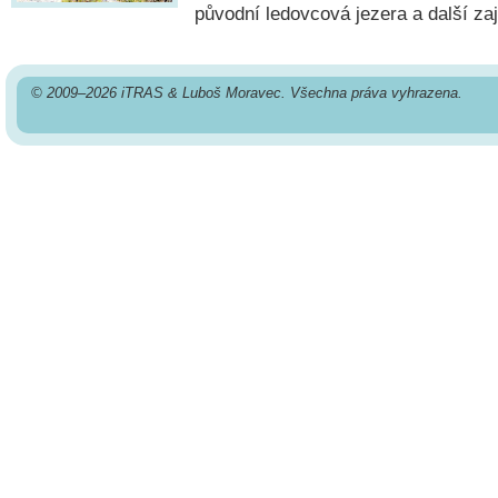
původní ledovcová jezera a další za
© 2009–2026 iTRAS & Luboš Moravec. Všechna práva vyhrazena.